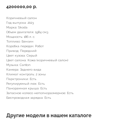
4200000,00
р.
Коричневый салон
Год выпуска: 2023
Марка: Skoda
Объем двигателя: 1984 см3
Мощность: 186 л. с.
Топливо: Бензин
Коробка передач: Робот
Привод: Передний
Цвет кузова: Серый
Цвет салона: Кожа (коричневый салон)
Музыка: Canton
Камера: Заднего вида
Климат контроль: 2 зоны
Парктроники: Есть
Регулируемый люк: Есть
Панорамная крыша: Есть
Запасное колесо неполноразмерное: Есть
Беспроводная зарядка: Есть
Другие модели в нашем каталоге