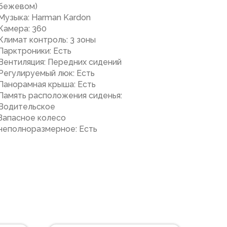
бежевом)
Музыка: Harman Kardon
Камера: 360
Климат контроль: 3 зоны
Парктроники: Есть
Вентиляция: Передних сидений
Регулируемый люк: Есть
Панорамная крыша: Есть
Память расположения сиденья:
Водительское
Запасное колесо
неполноразмерное: Есть